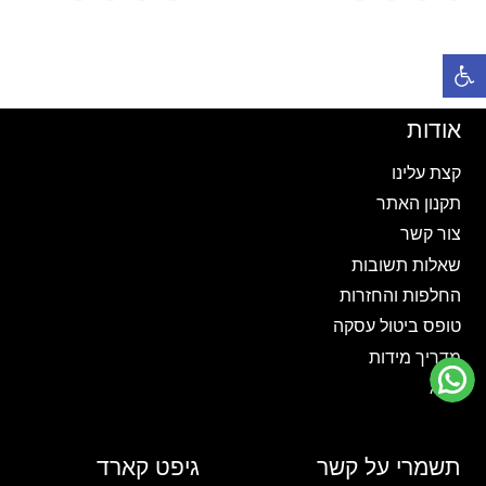
זה
זה
יש
יש
פתח סרגל נגישות
מספר
מספר
סוגים.
סוגים.
ניתן
ניתן
אודות
לבחור
לבחור
את
את
קצת עלינו
האפשרויות
האפשרויות
תקנון האתר
בעמוד
בעמוד
צור קשר
המוצר
המוצר
שאלות תשובות
החלפות והחזרות
טופס ביטול עסקה
מדריך מידות
בלוג
תשמרי על קשר
גיפט קארד