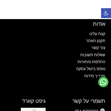
יש
יש
פתח סרגל נגישות
מספר
מספר
סוגים.
סוגים.
ניתן
ניתן
אודות
לבחור
לבחור
את
את
קצת עלינו
האפשרויות
האפשרויות
תקנון האתר
בעמוד
בעמוד
צור קשר
המוצר
המוצר
שאלות תשובות
החלפות והחזרות
טופס ביטול עסקה
מדריך מידות
בלוג
תשמרי על קשר
גיפט קארד
054-5999269