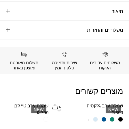
תיאור
משלוחים והחזרות
משלוחים עד בית
שירות ותמיכה
תשלום מאובטח
הלקוח
טלפוני זמין
ומוצפן באתר
מוצרים קשורים
שמלת ערב גלקסיה
שמלת ערב טיי לבן
Add wishlist
NEW
NEW
₪
799
₪
699
למוצר
+
למוצר
זה
זה