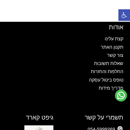
יש
יש
פתח סרגל נגישות
מספר
מספר
סוגים.
סוגים.
ניתן
ניתן
אודות
לבחור
לבחור
את
את
קצת עלינו
האפשרויות
האפשרויות
תקנון האתר
בעמוד
בעמוד
צור קשר
המוצר
המוצר
שאלות תשובות
החלפות והחזרות
טופס ביטול עסקה
מדריך מידות
בלוג
תשמרי על קשר
גיפט קארד
054-5999269