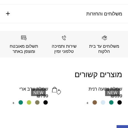
משלוחים והחזרות
משלוחים עד בית
שירות ותמיכה
תשלום מאובטח
הלקוח
טלפוני זמין
ומוצפן באתר
מוצרים קשורים
שמלת צנועה רנית
שמלת ערב ארי
Add wishlist
NEW
NEW
₪
799
₪
699
למוצר
+
למוצר
+
זה
זה
יש
יש
מספר
מספר
פתח סרגל נגישות