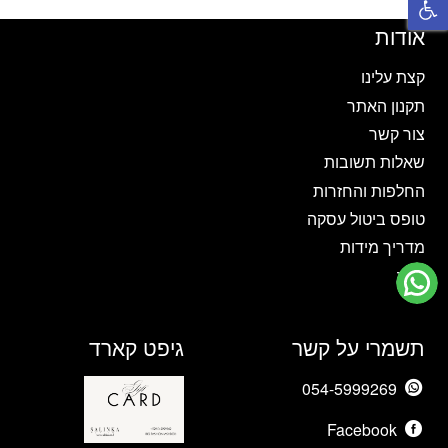
סוגים.
סוגים.
ניתן
ניתן
אודות
לבחור
לבחור
את
את
קצת עלינו
האפשרויות
האפשרויות
תקנון האתר
בעמוד
בעמוד
צור קשר
המוצר
המוצר
שאלות תשובות
החלפות והחזרות
טופס ביטול עסקה
מדריך מידות
בלוג
תשמרי על קשר
גיפט קארד
054-5999269
Facebook