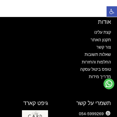
יש
יש
פתח סרגל נגישות
מספר
מספר
סוגים.
סוגים.
ניתן
ניתן
אודות
לבחור
לבחור
את
את
קצת עלינו
האפשרויות
האפשרויות
תקנון האתר
בעמוד
בעמוד
צור קשר
המוצר
המוצר
שאלות תשובות
החלפות והחזרות
טופס ביטול עסקה
מדריך מידות
בלוג
תשמרי על קשר
גיפט קארד
054-5999269