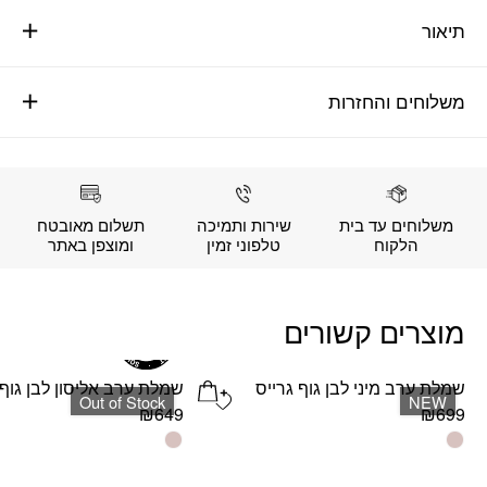
תיאור
משלוחים והחזרות
משלוחים עד בית
שירות ותמיכה
תשלום מאובטח
הלקוח
טלפוני זמין
ומוצפן באתר
מוצרים קשורים
שמלת ערב מיני לבן גוף גרייס
שמלת ערב אליסון לבן גוף
Add wishlist
Out of Stock
NEW
₪
649
₪
699
למוצר
למוצר
זה
זה