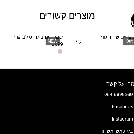
מוצרים קשורים
גרייס שחור גוף
שמלת ערב גרייס לבן גוף
Add wishlist
NEW
Out 
₪
699
למוצר
זה
יש
מספר
סוגים.
רי על קשר
ניתן
לבחור
054-5999269
את
האפשרויות
Facebook
בעמוד
המוצר
Instagram
ביג פאשן אשדוד