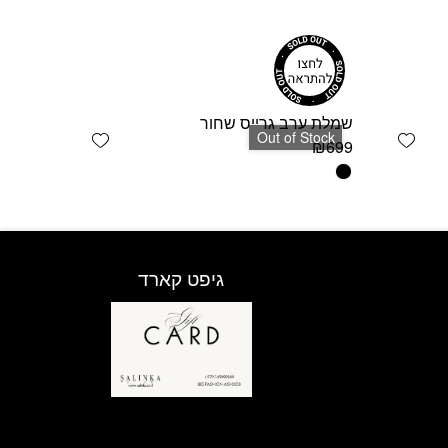
שמלת ערב גרייס שחור
Add wishlist
Add wishlist
Out of Stock
₪
699
למוצר
זה
יש
מספר
סוגים.
גיפט קארד
ניתן
לבחור
את
האפשרויות
בעמוד
המוצר