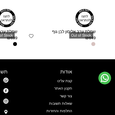
שמלת ערב אליסון לבן גוף
שמלת ערב 
Add wishlist
of Stock
Out of Stock
₪
699
₪
649
למוצר
למוצר
זה
זה
יש
יש
מספר
מספר
סוגים.
סוגים.
אודות
תשמ
ניתן
ניתן
לבחור
לבחור
קצת עלינו
את
את
האפשרויות
האפשרויות
תקנון האתר
בעמוד
בעמוד
צור קשר
המוצר
המוצר
שאלות תשובות
החלפות והחזרות