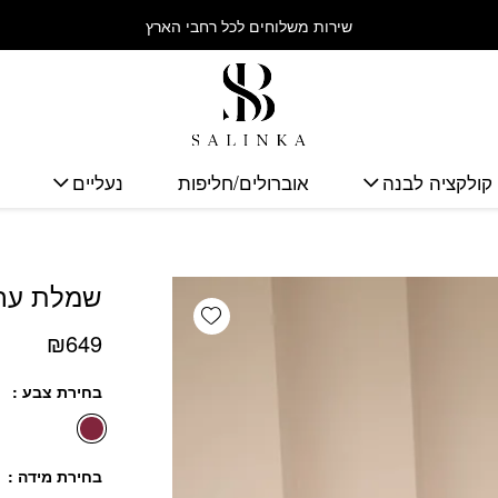
כמות שמלת ערב דדי
שירות משלוחים לכל רחבי הארץ
קולקציה לבנה
אוברולים/חליפות
נעליים
שמלת ערב
Add wishlist
₪
649
בחירת צבע
בחירת מידה