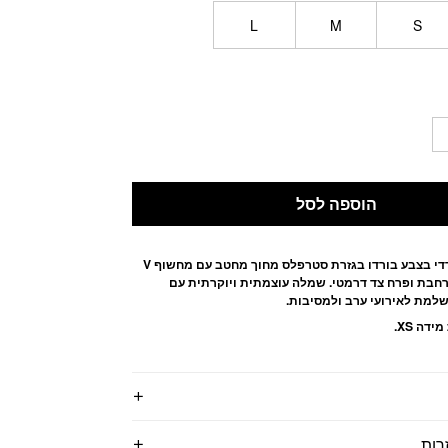
L
M
S
הוספה לסל
שמלת ערב מיני דדי בצבע בורדו בגזרת סטרפלס מחוך מחטב עם מחשוף V
חבת ופרח צד דרמטי. שמלה עוצמתית ויוקרתית עם
שלמת לאירועי ערב ולמסיבות.
דה XS.
רות