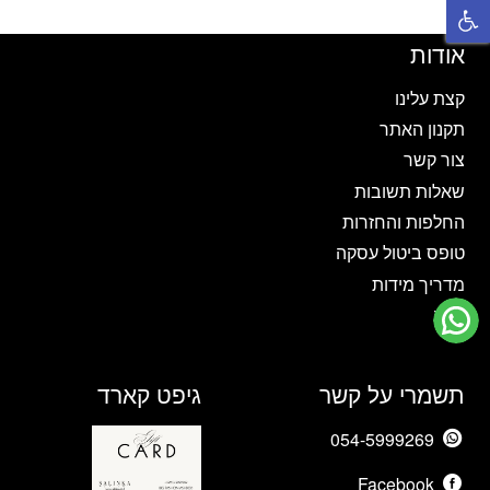
סוגים.
סוגים.
ניתן
ניתן
אודות
לבחור
לבחור
את
את
קצת עלינו
האפשרויות
האפשרויות
תקנון האתר
בעמוד
בעמוד
צור קשר
המוצר
המוצר
שאלות תשובות
החלפות והחזרות
טופס ביטול עסקה
מדריך מידות
בלוג
תשמרי על קשר
גיפט קארד
054-5999269
Facebook