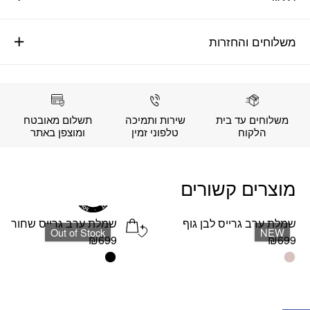
משלוחים והחזרות
משלוחים עד בית
שירות ותמיכה
תשלום מאובטח
הלקוח
טלפוני זמין
ומוצפן באתר
מוצרים קשורים
שמלת ערב גרייס לבן גוף
שמלת ערב גרייס שחור
Add wishlist
Out of Stock
NEW
₪
699
₪
699
למוצר
למוצר
זה
זה
יש
יש
מספר
מספר
פתח סרגל נגישות