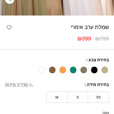
כמות שמלת ערב אימרי
shlist
שמלת ערב אימרי
המחיר
המחיר
₪
399
₪
799
המקורי
הנוכחי
היה:
הוא:
₪399.
₪799.
בחירת צבע
בחירת מידה
מדריך מידות
M
S
XS
נקה