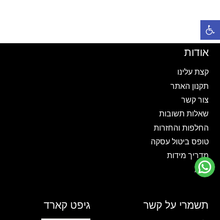
זה
זה
יש
יש
פתח סרגל נגישות
מספר
מספר
סוגים.
סוגים.
ניתן
ניתן
אודות
לבחור
לבחור
את
את
קצת עלינו
האפשרויות
האפשרויות
תקנון האתר
בעמוד
בעמוד
צור קשר
המוצר
המוצר
שאלות תשובות
החלפות והחזרות
טופס ביטול עסקה
מדריך מידות
בלוג
תשמרי על קשר
גיפט קארד