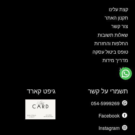
לבחור
לבחור
את
את
קצת עלינו
האפשרויות
האפשרויות
תקנון האתר
בעמוד
בעמוד
צור קשר
המוצר
המוצר
שאלות תשובות
החלפות והחזרות
טופס ביטול עסקה
מדריך מידות
בלוג
תשמרי על קשר
גיפט קארד
054-5999269
Facebook
Instagram