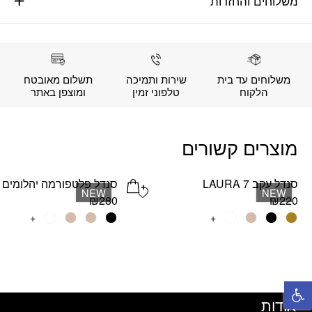
משלוחים והחזרות
משלוחים עד בית
שירות ותמיכה
תשלום מאובטח
הלקוח
טלפוני זמין
ומוצפן באתר
מוצרים קשורים
סנדל עקב LAURA 7
סנדל פלטפורמה יהלומים BAR
Add wishlist
NEW
NEW
₪
280
₪
220
למוצר
+
למוצר
+
זה
זה
יש
יש
מספר
מספר
פתח סרגל נגישות
סוגים.
סוגים.
ניתן
ניתן
אודות