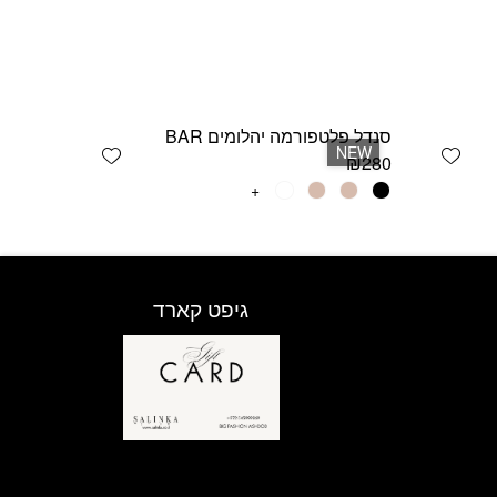
סנדל פלטפורמה יהלומים BAR
Add wishlist
Add wishlist
NEW
₪
280
למוצר
+
זה
יש
מספר
סוגים.
גיפט קארד
ניתן
לבחור
את
האפשרויות
בעמוד
המוצר