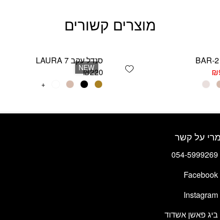
מוצרים קשורים
סנדל עקב LAURA 7
Add wishlist
NEW
יר
המחיר
₪
220
₪
ורי
הנוכחי
למוצר
+
הוא:
זה
₪99.
₪2
יש
מספר
סוגים.
רי על קשר
ניתן
לבחור
054-5999269
את
האפשרויות
Facebook
בעמוד
המוצר
Instagram
ביג פאשן אשדוד