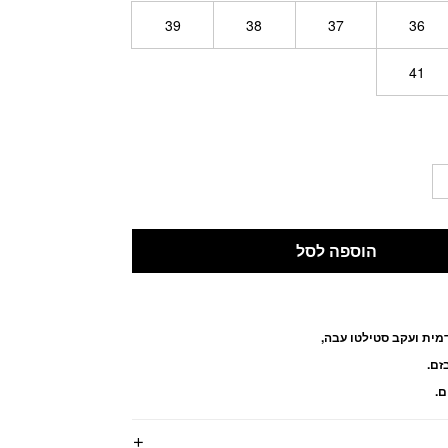
39
38
37
36
41
הוספה לסל
ית ועקב סטילטו עבה,
זם.
ם.