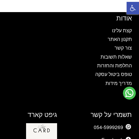
פתח סרגל נגישות
מספר
מספר
סוגים.
סוגים.
ניתן
ניתן
אודות
לבחור
לבחור
את
את
קצת עלינו
האפשרויות
האפשרויות
תקנון האתר
בעמוד
בעמוד
צור קשר
המוצר
המוצר
שאלות תשובות
החלפות והחזרות
טופס ביטול עסקה
מדריך מידות
בלוג
תשמרי על קשר
גיפט קארד
054-5999269