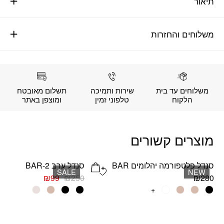
תיאור
משלוחים והחזרות
משלוחים עד בית
שירות ותמיכה
תשלום מאובטח
הלקוח
טלפוני זמין
ומוצפן באתר
מוצרים קשורים
סנדל פלטפורמה יהלומים BAR
סנדל ערב BAR-2
Add wishlist
SALE
NEW
המחיר
המחיר
₪
99
₪
250
₪
280
המקורי
הנוכחי
למוצר
+
למוצר
היה:
הוא:
זה
זה
₪99.
₪250.
יש
יש