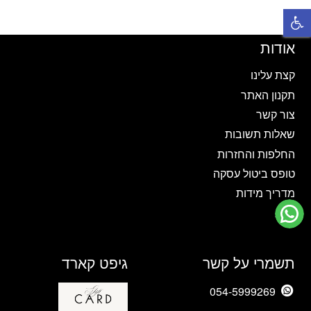
פתח סרגל נגישות
מספר
מספר
סוגים.
סוגים.
ניתן
ניתן
אודות
לבחור
לבחור
את
את
קצת עלינו
האפשרויות
האפשרויות
תקנון האתר
בעמוד
בעמוד
צור קשר
המוצר
המוצר
שאלות תשובות
החלפות והחזרות
טופס ביטול עסקה
מדריך מידות
בלוג
תשמרי על קשר
גיפט קארד
054-5999269