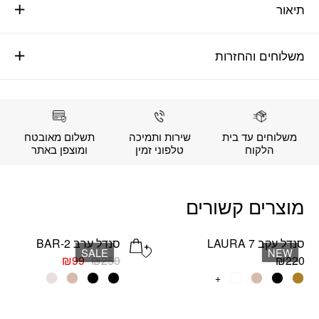
תיאור
משלוחים והחזרות
משלוחים עד בית
שירות ותמיכה
תשלום מאובטח
הלקוח
טלפוני זמין
ומוצפן באתר
מוצרים קשורים
סנדל עקב LAURA 7
סנדל ערב BAR-2
Add wishlist
SALE
NEW
המחיר
המחיר
₪
99
₪
250
₪
220
המקורי
הנוכחי
למוצר
+
למוצר
היה:
הוא:
זה
זה
₪99.
₪250.
יש
יש