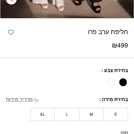
כמות חליפת ערב פרו
shlist
חליפת ערב פרו
₪
499
בחירת צבע
בחירת מידה
מדריך מידות
XL
L
M
S
נקה