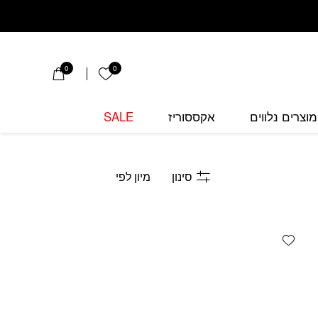
0
0
הרשימה שלי
מוצרים נלווים
אקססוריז
SALE
סינון
Add wishlist