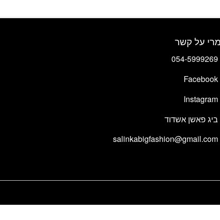
סוגים.
ניתן
לבחור
את
רי על קשר
האפשרויות
בעמוד
054-5999269
המוצר
Facebook
Instagram
ביג פאשן אשדוד
salinkabigfashion@gmail.com