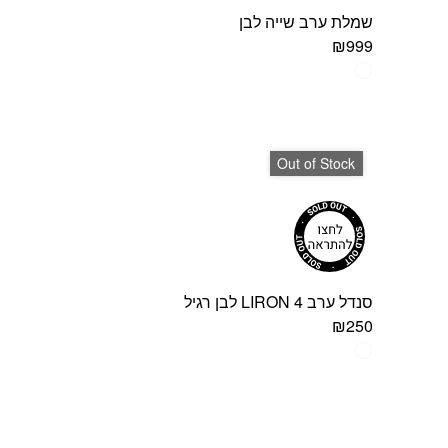
המוצר
שמלת ערב שייה לבן
₪
999
למוצר
זה
יש
מספר
סוגים.
Out of Stock
ניתן
לבחור
את
האפשרויות
בעמוד
המוצר
סנדל ערב LIRON 4 לבן רגיל
₪
250
למוצר
זה
יש
מספר
סוגים.