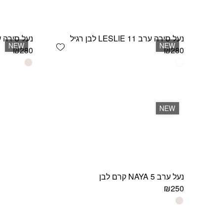
נעל סירה ערב LESLIE 11 לבן רגיל
נעל סירה ערב ESLIE 11
Add wishlist
NEW
NEW
₪
280
₪
280
למוצר
למוצר
זה
זה
יש
יש
מספר
מספר
סוגים.
סוגים.
NEW
ניתן
ניתן
לבחור
לבחור
את
את
האפשרויות
האפשרויות
בעמוד
בעמוד
המוצר
המוצר
נעל ערב NAYA 5 קרם לבן
₪
250
למוצר
זה