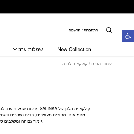
חזרה למעלה
Skip to Conten
פתח סרגל נגישות
התחברות
/
הרשמה
New Collection
שמלות ערב
עמוד הבית
/ קולקציה לבנה
קולקציית הלבן של SALINKA 
מחמיאות, מחוכים מעוצבים, בדים נשפכים ודגמים
גימור גבוהה ומשלבים סט