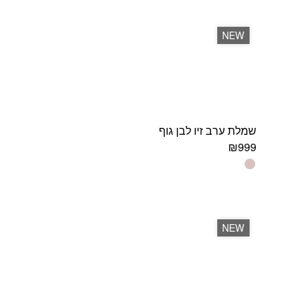
יש
מספר
סוגים.
NEW
ניתן
לבחור
את
האפשרויות
בעמוד
המוצר
שמלת ערב זיו לבן גוף
₪
999
למוצר
זה
יש
מספר
סוגים.
NEW
ניתן
לבחור
את
האפשרויות
בעמוד