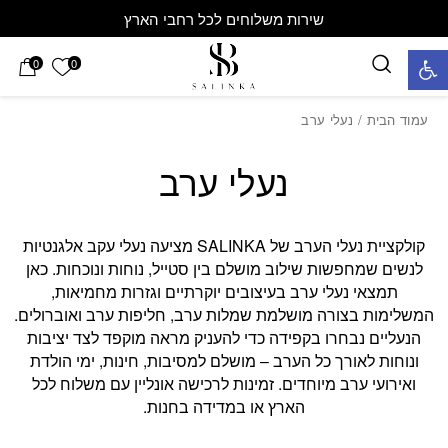
חזרה למעלה
Skip to Conten
שירות משלוחים לכל רחבי הארץ
פתח סרגל נגישות
הרשימה 
0
0
עמוד הבית
/ נעלי ערב
נעלי ערב
קולקציית נעלי הערב של SALINKA מציעה נעלי עקב אלגנטיות
לנשים שמחפשות שילוב מושלם בין סטייל, נוחות ונוכחות. כאן
תמצאי נעלי ערב בעיצובים יוקרתיים וגזרות מחמיאות,
המשלימות בצורה מושלמת שמלות ערב, חליפות ערב ואוברולים.
הנעליים נבחרו בקפידה כדי להעניק מראה מוקפד לצד יציבות
ונוחות לאורך כל הערב – מושלם למסיבות, חינות, ימי הולדת
ואירועי ערב מיוחדים. זמינות לרכישה אונליין עם משלוח לכל
הארץ או במדידה בחנות.