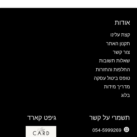
מספר
בעמוד
בעמוד
סוגים.
המוצר
המוצר
ניתן
אודות
לבחור
את
קצת עלינו
האפשרויות
תקנון האתר
בעמוד
צור קשר
המוצר
שאלות תשובות
החלפות והחזרות
טופס ביטול עסקה
מדריך מידות
בלוג
תשמרי על קשר
גיפט קארד
054-5999269